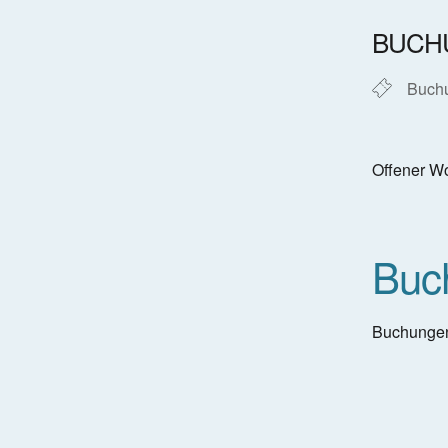
ICS h
BUCH
Buch
Offener Wo
Buc
Buchungen 